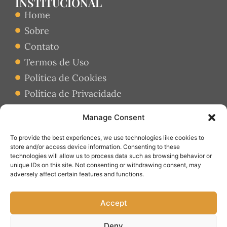
INSTITUCIONAL
Home
Sobre
Contato
Termos de Uso
Política de Cookies
Política de Privacidade
CONTATO
Manage Consent
contato@cozinhaestilo.com.br
To provide the best experiences, we use technologies like cookies to
store and/or access device information. Consenting to these
technologies will allow us to process data such as browsing behavior or
SOCIAL
unique IDs on this site. Not consenting or withdrawing consent, may
adversely affect certain features and functions.
Accept
Copyright © 2025 Cozinha & Estilo. Todos os direitos reservados.
O blog www.cozinhaestilo.com.br é um portal dedicado a todas as pessoas que buscam
Deny