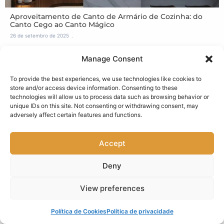
Aproveitamento de Canto de Armário de Cozinha: do
Canto Cego ao Canto Mágico
26 de setembro de 2025
Manage Consent
To provide the best experiences, we use technologies like cookies to
store and/or access device information. Consenting to these
technologies will allow us to process data such as browsing behavior or
unique IDs on this site. Not consenting or withdrawing consent, may
adversely affect certain features and functions.
História do Design de Cozinhas no Brasil – Evolução e
Accept
Tendências Contemporânea
25 de setembro de 2025
Deny
View preferences
Política de Cookies
Política de privacidade