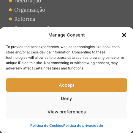
Decoração
Organização
Reforma
Recomendações
Manage Consent
Dicas
To provide the best experiences, we use technologies like cookies to
INSTITUCIONAL
store and/or access device information. Consenting to these
Home
technologies will allow us to process data such as browsing behavior or
unique IDs on this site. Not consenting or withdrawing consent, may
Sobre
adversely affect certain features and functions.
Contato
Termos de Uso
Accept
Política de Cookies
Deny
Política de Privacidade
View preferences
CONTATO
contato@cozinhaestilo.com.br
Política de Cookies
Política de privacidade