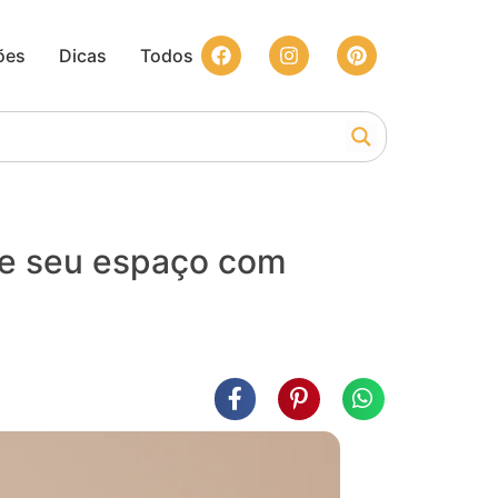
ões
Dicas
Todos
rme seu espaço com