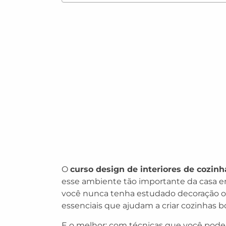
O
curso design de interiores de cozinh
esse ambiente tão importante da casa e
você nunca tenha estudado decoração ou 
essenciais que ajudam a criar cozinhas bo
E o melhor: com técnicas que você poder