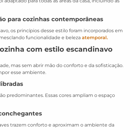
oi adaptado para todas as áreas da casa, incluindo as
ção para cozinhas contemporâneas
vo, os princípios desse estilo foram incorporados em
mesclando funcionalidade e beleza
atemporal.
cozinha com estilo escandinavo
dade, mas sem abrir mão do conforto e da sofisticação.
ompor esse ambiente.
libradas
 são predominantes. Essas cores ampliam o espaço
 aconchegantes
 suaves trazem conforto e aproximam o ambiente da