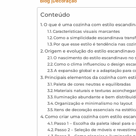
Blog
|
Decoração
Conteúdo
O que é uma cozinha com estilo escandin
Características visuais marcantes
Como a simplicidade escandinava tran
Por que esse estilo é tendência nas co
Origem e evolução do estilo escandinavo 
O nascimento do estilo escandinavo no 
Como o clima influenciou o design esc
A expansão global e a adaptação para 
Principais elementos da cozinha com est
Paleta de cores neutras e equilibradas
Materiais naturais e texturas aconchega
Iluminação abundante e bem distribuí
Organização e minimalismo no layout
Itens de decoração essenciais na estéti
Como criar uma cozinha com estilo escan
Passo 1 – Escolha da paleta ideal para o
Passo 2 – Seleção de móveis e revestim
Passo 3 – Como planejar a iluminação p