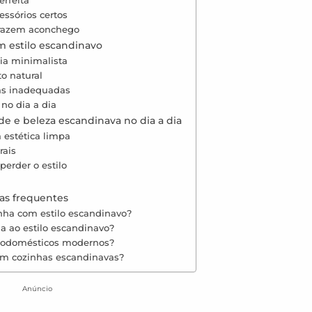
essórios certos
trazem aconchego
 estilo escandinavo
ia minimalista
o natural
as inadequadas
 no dia a dia
de e beleza escandinava no dia a dia
 estética limpa
rais
erder o estilo
tas frequentes
inha com estilo escandinavo?
a ao estilo escandinavo?
trodomésticos modernos?
em cozinhas escandinavas?
Anúncio