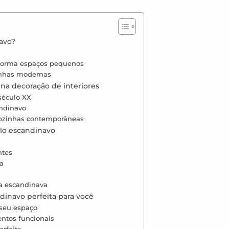
avo?
sforma espaços pequenos
zinhas modernas
na decoração de interiores
século XX
andinavo
cozinhas contemporâneas
ilo escandinavo
ntes
da
ca escandinava
dinavo perfeita para você
 seu espaço
entos funcionais
erfeita