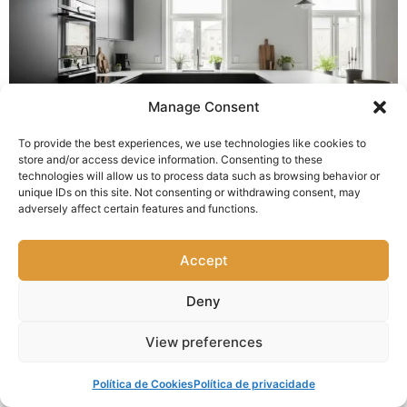
Manage Consent
Cozinha Fosca Vantagens e Desvantagens em Detalhe
To provide the best experiences, we use technologies like cookies to
store and/or access device information. Consenting to these
26 de setembro de 2025
technologies will allow us to process data such as browsing behavior or
unique IDs on this site. Not consenting or withdrawing consent, may
adversely affect certain features and functions.
Accept
Deny
View preferences
Bancada de Cozinha Organizada: Nichos Funcionais para
Pequenos Eletrodomésticos
Política de Cookies
Política de privacidade
26 de setembro de 2025