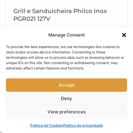
Grill e Sanduicheira Philco Inox
PGR021 127V
Verifique a voltagem antes de comprar o
Manage Consent
produto para certificar-se de que corresponde
à da sua região
To provide the best experiences, we use technologies like cookies to
Tem alça para transporte e trava para
store and/or access device information. Consenting to these
technologies will allow us to process data such as browsing behavior or
segurança
unique IDs on this site. Not consenting or withdrawing consent, may
Chapas grelham os dois lados, por igual e ao
adversely affect certain features and functions.
mesmo tempo
Accept
R$199,90
Comprar na Amazon
Deny
View preferences
Perfeita para lanches rápidos, é fácil de usar e
Política de Cookies
Política de privacidade
limpar. Alguns modelos têm placas removíveis e