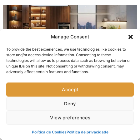
Manage Consent
To provide the best experiences, we use technologies like cookies to
store and/or access device information. Consenting to these
Aproveitamento de Canto de Armário de Cozinha: do
technologies will allow us to process data such as browsing behavior or
Canto Cego ao Canto Mágico
unique IDs on this site. Not consenting or withdrawing consent, may
26 de setembro de 2025
adversely affect certain features and functions.
Accept
Deny
View preferences
Política de Cookies
Política de privacidade
História do Design de Cozinhas no Brasil – Evolução e
Tendências Contemporânea